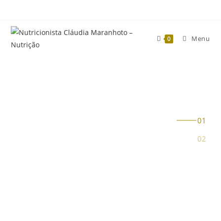
Menu
0
MARCAR CONSULTA
NUTRIÇÃO
CONSULTA
ONLINE
O paciente é orientado na sua rotina
alimentar, fomentando a motivação e a
adesão ao plano.
Em contrapartida o paciente terá acesso a
uma aplicação no seu telemóvel com o
plano alimentar e demais orientações
nutricionais.