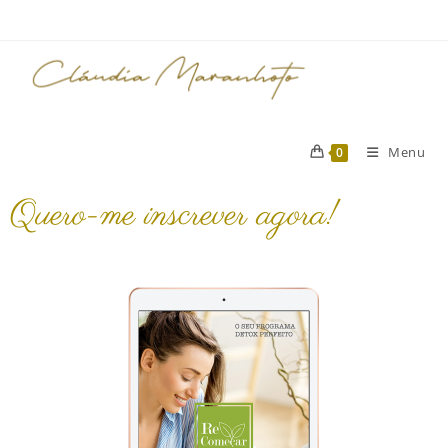
Menu
0
Quero-me inscrever agora!