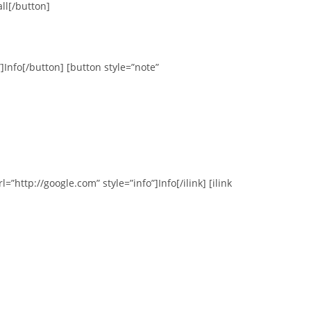
ll[/button]
l”]Info[/button] [button style=”note”
l=”http://google.com” style=”info”]Info[/ilink] [ilink