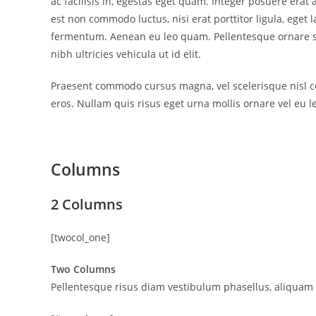
ac facilisis in, egestas eget quam. Integer posuere erat a
est non commodo luctus, nisi erat porttitor ligula, eget l
fermentum. Aenean eu leo quam. Pellentesque ornare sem
nibh ultricies vehicula ut id elit.
Praesent commodo cursus magna, vel scelerisque nisl co
eros. Nullam quis risus eget urna mollis ornare vel eu l
Columns
2 Columns
[twocol_one]
Two Columns
Pellentesque risus diam vestibulum phasellus, aliquam