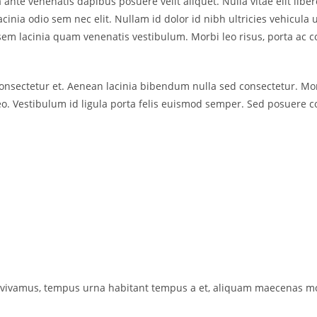
 ante venenatis dapibus posuere velit aliquet. Nulla vitae elit liber
acinia odio sem nec elit. Nullam id dolor id nibh ultricies vehicula 
 lacinia quam venenatis vestibulum. Morbi leo risus, porta ac con
nsectetur et. Aenean lacinia bibendum nulla sed consectetur. Morbi
eo. Vestibulum id ligula porta felis euismod semper. Sed posuere con
 vivamus, tempus urna habitant tempus a et, aliquam maecenas mo