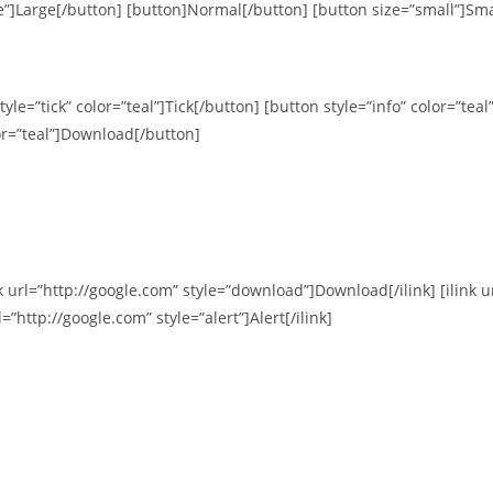
ge”]Large[/button] [button]Normal[/button] [button size=”small”]Sma
tyle=”tick” color=”teal”]Tick[/button] [button style=”info” color=”tea
or=”teal”]Download[/button]
ink url=”http://google.com” style=”download”]Download[/ilink] [ilink ur
l=”http://google.com” style=”alert”]Alert[/ilink]