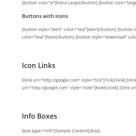
[button size=”xl”]Extra Large[/button] [button size=”lar
Buttons with Icons
[button style=”alert” color=”teal”]Alert[/button] [button s
color=”teal”]Note[/button] [button style=”download” col
Icon Links
[ilink url=”http://google.com” style=”tick”]Tick[/ilink] [il
url=”http://google.com” style=”note”]Note[/ilink] [ilink ur
Info Boxes
[box type=”info”]Sample Content[/box]