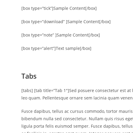
[box type=”tick”]Sample Content[/box]
[box type=”download” ]Sample Content[/box]
[box type=”note” ]Sample Content[/box]
[box type=”alert”]Text sample[/box]
Tabs
[tabs] [tab title=”Tab 1″]Sed posuere consectetur est at
leo quam. Pellentesque ornare sem lacinia quam venenat
Fusce dapibus, tellus ac cursus commodo, tortor mauris 
bibendum nulla sed consectetur. Nullam quis risus eget 
ligula porta felis euismod semper. Fusce dapibus, tell