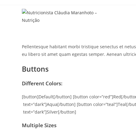
Skip
to
content
Pellentesque habitant morbi tristique senectus et netus 
eu libero sit amet quam egestas semper. Aenean ultricies
Buttons
Different Colors:
[button]Default[/button] [button color=”red”]Red[/butt
text=”dark”]Aqua[/button] [button color=”teal”]Teal[/but
text=”dark”]Silver[/button]
Multiple Sizes