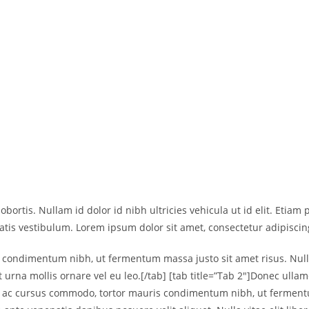
 lobortis. Nullam id dolor id nibh ultricies vehicula ut id elit. E
is vestibulum. Lorem ipsum dolor sit amet, consectetur adipiscing
condimentum nibh, ut fermentum massa justo sit amet risus. Nulla 
urna mollis ornare vel eu leo.[/tab] [tab title=”Tab 2″]Donec ullam
us ac cursus commodo, tortor mauris condimentum nibh, ut fermentu