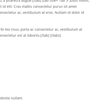
o, a pharetra augue.[/tab] [tab title=”Tab 3″]Duis mollis,
ut id elit. Cras mattis consectetur purus sit amet
sectetur ac, vestibulum at eros. Nullam id dolor id
 leo risus, porta ac consectetur ac, vestibulum at
sectetur est at lobortis.[/tab] [/tabs]
lestie nullam.