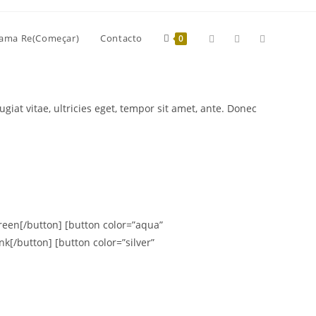
ama Re(Começar)
Contacto
0
iat vitae, ultricies eget, tempor sit amet, ante. Donec
reen[/button] [button color=”aqua”
k[/button] [button color=”silver”