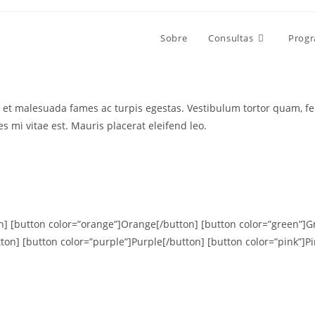
Sobre
Consultas
Progr
et malesuada fames ac turpis egestas. Vestibulum tortor quam, feug
 mi vitae est. Mauris placerat eleifend leo.
on] [button color=”orange”]Orange[/button] [button color=”green”]G
ton] [button color=”purple”]Purple[/button] [button color=”pink”]Pin